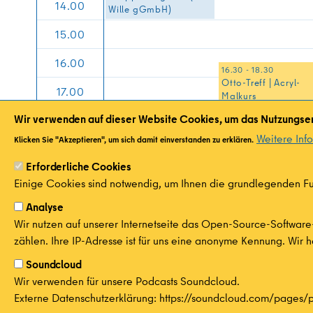
14.00
Wille gGmbH)
15.00
16.00
16.30 - 18.30
Otto-Treff | Acryl-
17.00
Malkurs
Wir verwenden auf dieser Website Cookies, um das Nutzungser
18.00
18.30 - 21.00
Weitere Inf
Mitgliederversamml
Klicken Sie "Akzeptieren", um sich damit einverstanden zu erklären.
19.00
g Sie waren Nachba
Erforderliche Cookies
e.V.
20.00
Einige Cookies sind notwendig, um Ihnen die grundlegenden Fun
21.00
Analyse
Wir nutzen auf unserer Internetseite das Open-Source-Software
22.00
zählen. Ihre IP-Adresse ist für uns eine anonyme Kennung. Wir h
23.00
Soundcloud
Wir verwenden für unsere Podcasts Soundcloud.
Externe Datenschutzerklärung: https://soundcloud.com/pages/p