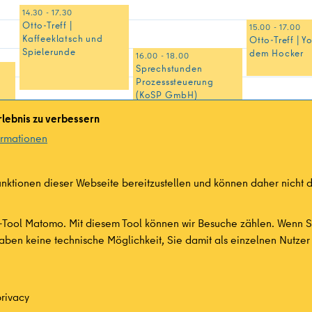
14.30 - 17.30
Otto-Treff |
15.00 - 17.00
Kaffeeklatsch und
Otto-Treff | Y
Spielerunde
dem Hocker
16.00 - 18.00
Sprechstunden
Prozesssteuerung
(KoSP GmbH)
18.00 - 21.00
lebnis zu verbessern
ARIWA e.V. Ortsgruppe
ormationen
Berlin
un
19.00 - 22.00
rn
VafK e.V. Selbsthilfe- u.
Beratungsgruppe
ktionen dieser Webseite bereitzustellen und können daher nicht d
-Tool Matomo. Mit diesem Tool können wir Besuche zählen. Wenn Si
aben keine technische Möglichkeit, Sie damit als einzelnen Nutzer 
rivacy