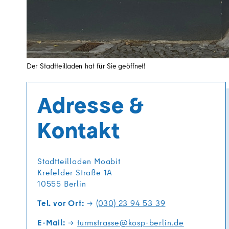
Der Stadtteilladen hat für Sie geöffnet!
Adresse &
Kontakt
Stadtteilladen Moabit
Krefelder Straße 1A
10555 Berlin
Tel. vor Ort:
(030) 23 94 53 39
E-Mail:
turmstrasse@kosp-berlin.de