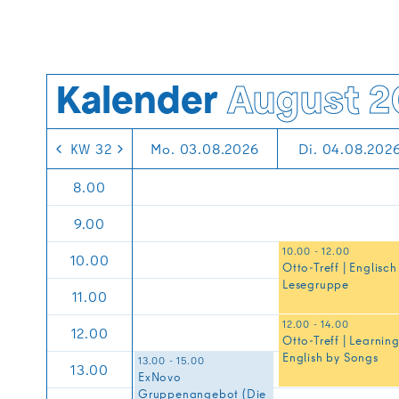
3.00
4.00
5.00
Kalender
August 2
6.00
KW 32
Mo. 03.08.2026
Di. 04.08.202
7.00
8.00
9.00
10.00 - 12.00
10.00
Otto-Treff | Englisch
Lesegruppe
11.00
12.00 - 14.00
12.00
Otto-Treff | Learnin
English by Songs
13.00 - 15.00
13.00
ExNovo
Gruppenangebot (Die