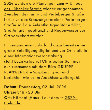
2024 wurden die Planungen zum
Umbau
der Lübecker Straße
wieder aufgenommen.
Zwischen der Turm- und Perleberger Straße
inklusive des Kreuzungsbereichs Perleberger
Straße soll die Aufenthaltsqualität erhöht,
Straßengrün gepflanzt und Regenwasser vor
Ort versickert werden.
Im vergangenen Jahr fand dazu bereits eine
große Beteiligung digital und vor Ort statt. In
einer Informationsveranstaltung
stellt Bezirksstadtrat Christopher Schriner
nun zusammen mit dem Büro GRUPPE
PLANWERK die Vorplanung vor und
berichtet, wie es im Anschluss weitergeht.
Datum:
Donnerstag, 02. Juli 2026
Uhrzeit:
18 - 20 Uhr
Ort:
Hörsaal (Haus J) auf dem
GSZM-
Gelände
Kleiner Tiergarten – die grüne Mitte Moabits