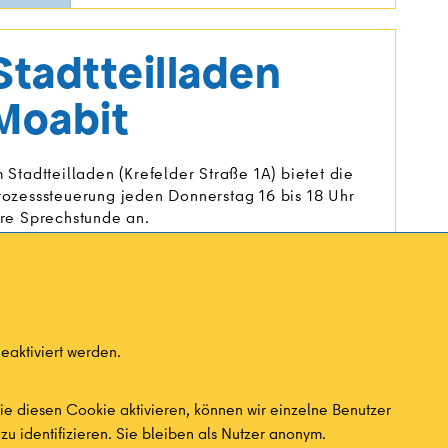
Stadtteilladen
Moabit
m Stadtteilladen (Krefelder Straße 1A) bietet die
rozesssteuerung jeden Donnerstag 16 bis 18 Uhr
hre Sprechstunde an.
aben Sie Interesse den Stadtteilladen zu mieten?
ann melden Sie sich unter
turmstrasse@kosp-
erlin.de
eaktiviert werden.
Mehr erfahren
e diesen Cookie aktivieren, können wir einzelne Benutzer
zu identifizieren. Sie bleiben als Nutzer anonym.