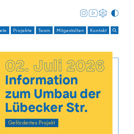
ete
Projekte
Team
Mitgestalten
Kontakt
Suchbegri
02. Juli 2026
Information
zum Umbau der
Lübecker Str.
Gefördertes Projekt