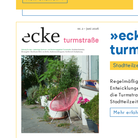
»ec
tur
Stadtteilz
Regelmäßig
Entwicklung
die Turmstra
Stadtteilzei
Mehr erfa