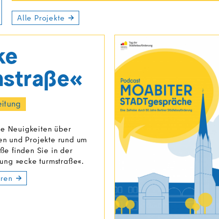
Alle Projekte
ke
mstraße«
eitung
e Neuigkeiten über
en und Projekte rund um
ße finden Sie in der
tung »ecke turmstraße«.
hren